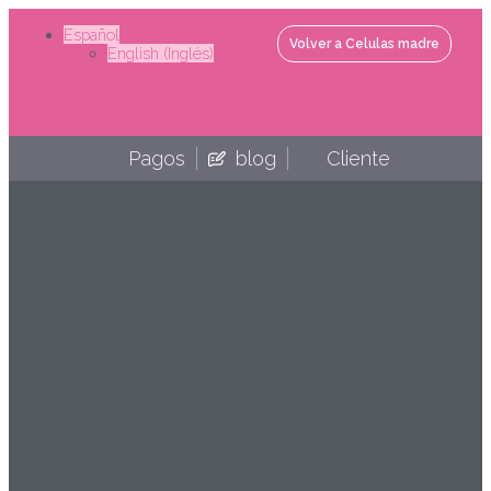
Ir
al
Español
Volver a Celulas madre
contenido
English
(
Inglés
)
Linkedin
Youtube
Facebo
In
Pagos
blog
Cliente