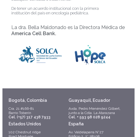
De tener un acuerdo institucional con la primera
institución del país en oncología pediátrica.
La dra. Bella Maldonado es la Directora Médica de
America Cell Bank.
Bogotá, Colombia
Guayaquil, Ecuador
Cra. 21 #166-81
Avda. Pedro Menéndez Gilbert,
Barrio Toberín
junto a la Cdla. La Atarazana
Cel. (+57) 317 438 7933
Cel. + 593 98 028 9244
Estados Unidos
España
102 Chestnut ridge
Av. Valdelaparra N°27
Road Montvale
Edificio 2, 2° 28108