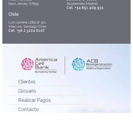
New Jersey 07645
Alcobendas Madrid
Cel. +34 651 409 931
Chile
Luis carrera 1289 of 301,
Vitacura, Santiago Chile
Cel. +56 2 3224 6107
Clientes
Glosario
Realizar Pagos
Contacto
Protección de datos