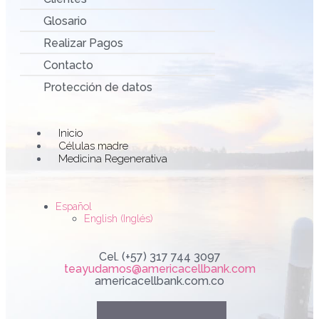
Glosario
Realizar Pagos
Contacto
Protección de datos
Main
Inicio
Menu
Células madre
Medicina Regenerativa
Español
English
(
Inglés
)
Cel. (+57) 317 744 3097
teayudamos@americacellbank.com
americacellbank.com.co
Linkedin
Youtube
Faceboo
Instag