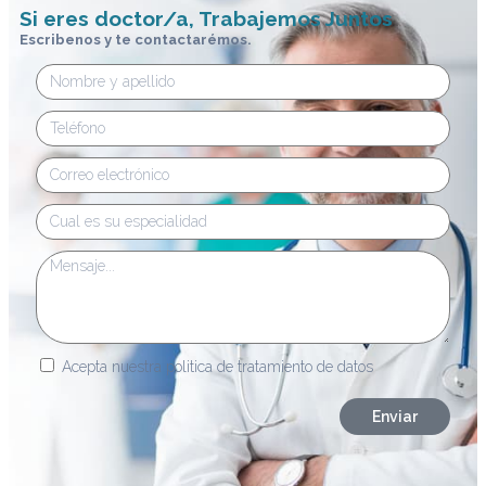
Si eres doctor/a, Trabajemos Juntos
Escribenos y te contactarémos.
Nombre
y
apellido
Teléfono
Correo
electrónico
Especialidad
Mensaje
tratamiento
Acepta nuestra politica de tratamiento de datos
de
datos
Enviar