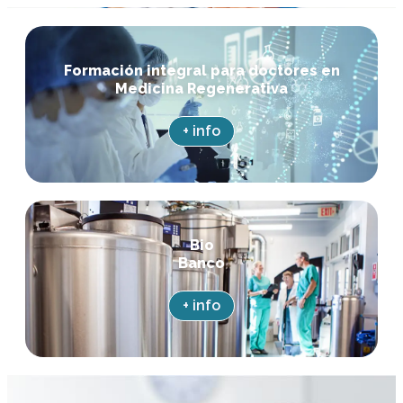
Ir
al
contenido
Formación integral para doctores en
Medicina Regenerativa
+ info
Bio
Banco
+ info