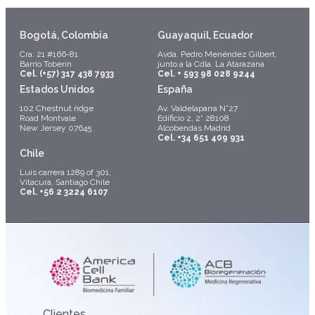
Bogotá, Colombia
Guayaquil, Ecuador
Cra. 21 #166-81
Avda. Pedro Menéndez Gilbert,
Barrio Toberín
junto a la Cdla. La Atarazana
Cel. (+57) 317 438 7933
Cel. + 593 98 028 9244
Estados Unidos
España
102 Chestnut ridge
Av. Valdelaparra N°27
Road Montvale
Edificio 2, 2° 28108
New Jersey 07645
Alcobendas Madrid
Cel. +34 651 409 931
Chile
Luis carrera 1289 of 301,
Vitacura, Santiago Chile
Cel. +56 2 3224 6107
Clientes