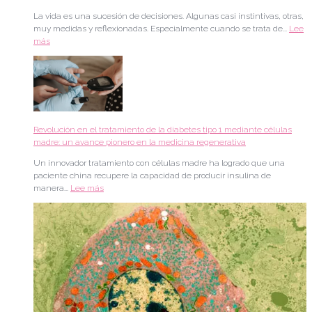
n
o
La vida es una sucesión de decisiones. Algunas casi instintivas, otras,
e
n
muy medidas y reflexionadas. Especialmente cuando se trata de...
Lee
r
a
más
o
s
e
.
n
l
a
m
e
Revolución en el tratamiento de la diabetes tipo 1 mediante células
d
madre: un avance pionero en la medicina regenerativa
i
c
Un innovador tratamiento con células madre ha logrado que una
i
paciente china recupere la capacidad de producir insulina de
n
manera...
Lee más
a
r
e
g
e
n
e
r
a
t