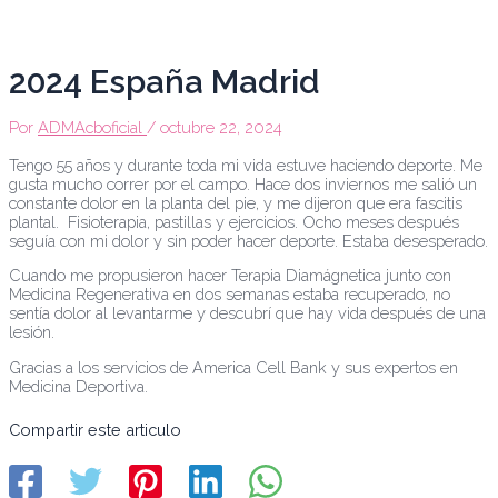
Ir
Navegación
:
:
:
:
:
al
de
T
A
P
R
L
contenido
entradas
e
c
a
e
u
r
r
s
v
p
2024 España Madrid
a
e
e
o
u
p
d
o
l
s
Por
ADMAcboficial
/
octubre 22, 2024
i
i
p
u
e
a
t
o
c
r
Tengo 55 años y durante toda mi vida estuve haciendo deporte. Me
c
a
r
i
i
gusta mucho correr por el campo. Hace dos inviernos me salió un
e
c
l
ó
t
constante dolor en la planta del pie, y me dijeron que era fascitis
l
i
a
n
e
plantal. Fisioterapia, pastillas y ejercicios. Ocho meses después
u
o
h
e
m
seguía con mi dolor y sin poder hacer deporte. Estaba desesperado.
l
n
i
n
a
a
e
s
e
t
Cuando me propusieron hacer Terapia Diamágnetica junto con
r
s
t
l
o
Medicina Regenerativa en dos semanas estaba recuperado, no
e
y
o
t
s
sentía dolor al levantarme y descubrí que hay vida después de una
n
m
r
r
o
lesión.
l
e
i
a
s
Gracias a los servicios de America Cell Bank y sus expertos en
e
d
a
t
i
Medicina Deportiva.
s
i
d
a
s
i
c
e
m
t
Compartir este articulo
o
i
l
i
é
n
n
a
e
m
e
a
s
n
i
s
r
c
t
c