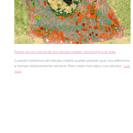
i
v
a
Paseo por la historia de las células madre. Homenaje a la vida.
Cuando hablamos de células madre puede parecer que nos referimos
a tiempo relativamente cercano. Pero nada más lejos. Las células...
Lee
más