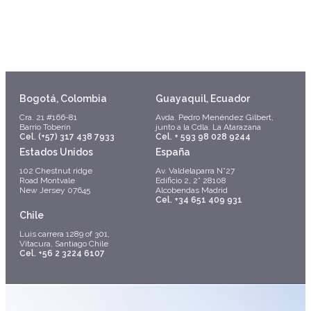
Bogotá, Colombia
Guayaquil, Ecuador
Cra. 21 #166-81
Avda. Pedro Menéndez Gilbert,
Barrio Toberín
junto a la Cdla. La Atarazana
Cel. (+57) 317 438 7933
Cel. + 593 98 028 9244
Estados Unidos
España
102 Chestnut ridge
Av. Valdelaparra N°27
Road Montvale
Edificio 2, 2° 28108
New Jersey 07645
Alcobendas Madrid
Cel. +34 651 409 931
Chile
Luis carrera 1289 of 301,
Vitacura, Santiago Chile
Cel. +56 2 3224 6107