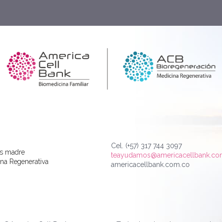
Cel. (+57) 317 744 3097
as madre
teayudamos@americacellbank.c
na Regenerativa
americacellbank.com.co