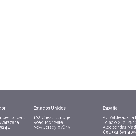
dor
Estados Unidos
España
ndez Gilbert,
102 Chestnut ridge
Av. Valdelaparra
 Atarazana
Road Montvale
Edificio 2, 2° 28
 9244
New Jersey 07645
Alcobendas Mad
Cel. +34 651 409