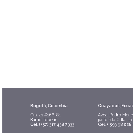
Bogotá, Colombia
Guayaquil, Ecua
Cra. 21 #166-81
Avda. Pedro Mené
Barrio Toberín
junto a la Cdla. La
Cel. (+57) 317 438 7933
Cel. + 593 98 028