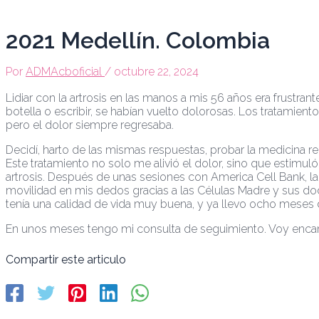
Ir
Navegación
al
de
contenido
entradas
2021 Medellín. Colombia
Por
ADMAcboficial
/
octubre 22, 2024
Lidiar con la artrosis en las manos a mis 56 años era frustran
botella o escribir, se habían vuelto dolorosas. Los tratamient
pero el dolor siempre regresaba.
Decidí, harto de las mismas respuestas, probar la medicina r
Este tratamiento no solo me alivió el dolor, sino que estimul
artrosis. Después de unas sesiones con America Cell Bank, l
movilidad en mis dedos gracias a las Células Madre y sus do
tenía una calidad de vida muy buena, y ya llevo ocho meses
En unos meses tengo mi consulta de seguimiento. Voy enca
Compartir este articulo