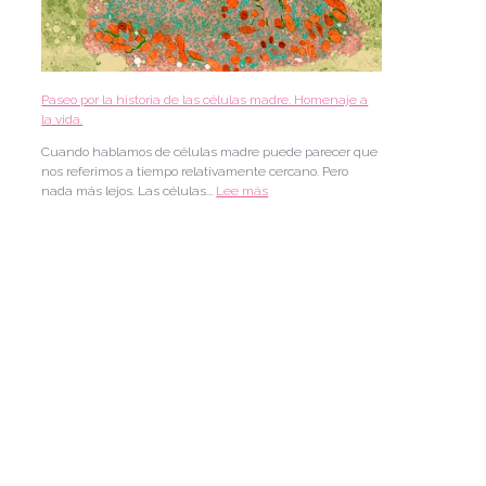
o
n
n
e
a
r
s
o
.
e
Paseo por la historia de las células madre. Homenaje a
n
la vida.
l
a
Cuando hablamos de células madre puede parecer que
m
nos referimos a tiempo relativamente cercano. Pero
e
nada más lejos. Las células...
Lee más
d
i
c
i
n
a
r
e
g
e
n
e
r
a
t