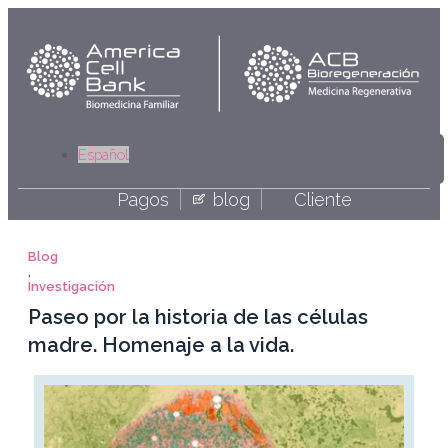
Ir
al
contenido
Linkedi
Yout
Fa
I
Español
Pagos
blog
Cliente
Blog
,
Investigación
Paseo por la historia de las células
madre. Homenaje a la vida.