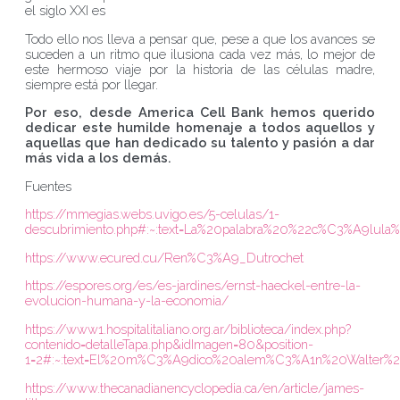
el siglo XXI es
Todo ello nos lleva a pensar que, pese a que los avances se
suceden a un ritmo que ilusiona cada vez más, lo mejor de
este hermoso viaje por la historia de las células madre,
siempre está por llegar.
Por eso, desde America Cell Bank hemos querido
dedicar este humilde homenaje a todos aquellos y
aquellas que han dedicado su talento y pasión a dar
más vida a los demás.
Fuentes
https://mmegias.webs.uvigo.es/5-celulas/1-
descubrimiento.php#:~:text=La%20palabra%20%22c%C3%A9lula
https://www.ecured.cu/Ren%C3%A9_Dutrochet
https://espores.org/es/es-jardines/ernst-haeckel-entre-la-
evolucion-humana-y-la-economia/
https://www1.hospitalitaliano.org.ar/biblioteca/index.php?
contenido=detalleTapa.php&idImagen=80&position-
1=2#:~:text=El%20m%C3%A9dico%20alem%C3%A1n%20Walter
https://www.thecanadianencyclopedia.ca/en/article/james-