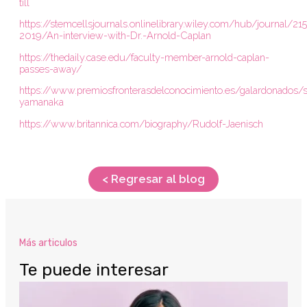
till
https://stemcellsjournals.onlinelibrary.wiley.com/hub/journal/
2019/An-interview-with-Dr.-Arnold-Caplan
https://thedaily.case.edu/faculty-member-arnold-caplan-
passes-away/
https://www.premiosfronterasdelconocimiento.es/galardonados/s
yamanaka
https://www.britannica.com/biography/Rudolf-Jaenisch
< Regresar al blog
Más articulos
Te puede interesar