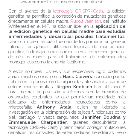
www.premiosfronterasdelconocimiento.es)
Con el avance de la
tecnología CRISPR/Cas9
, la edición
genética ha permitido la corrección de mutaciones genéticas
directamente en células madre.
Rudolf Jaenisch
, del Instituto
Whitehead en el MIT, ha sido un líder en la
aplicación de
la edición genética en células madre para estudiar
enfermedades y desarrollar posibles tratamientos
.
Jaenisch, quien también fue uno de los primeros en generar
ratones transgénicos utilizando técnicas de manipulación
genética, ha trabajado extensamente en la corrección genética
de células madre para el tratamiento de enfermedades
monogénicas como la anemia falciforme.
A estos nombres ilustres y sus respectivos logro, podemos
añadir muchos otros, como
Hans Clevers
, conocido por su
trabajo en la generación de organoides intestinales a partir de
células madre adultas; J
ürgen Knoblich
han utilizado IA
para mejorar la precisión y eficiencia en la creación de
organoides cerebrales, lo que permite un modelado más
detallado de enfermedades neurológicas como la
microcefalia;
Anthony Atala
, quien ha liderado la
investigación en la bioimpresión de tejidos funcionales como
piel, cartílago, y vasos sanguíneos;
Jennifer Doudna y
Emmanuelle Charpentier
, quienes descubrieron la
tecnología CRISPR/Cas9 y permitieron corregir mutaciones
genéticas responsables de enfermedades hereditarias. Pero