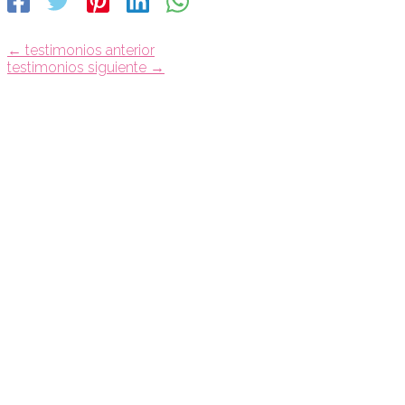
←
testimonios anterior
testimonios siguiente
→