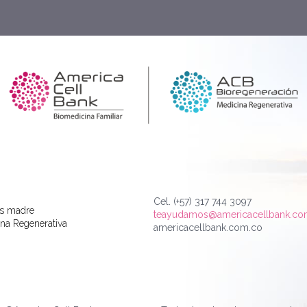
Cel. (+57) 317 744 3097
as madre
teayudamos@americacellbank.c
na Regenerativa
americacellbank.com.co