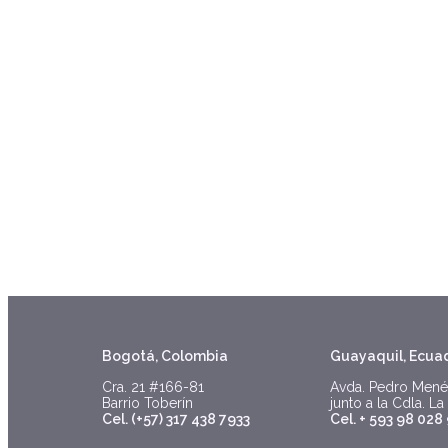
Bogotá, Colombia
Guayaquil, Ecua
Cra. 21 #166-81
Avda. Pedro Mené
Barrio Toberín
junto a la Cdla. La
Cel. (+57) 317 438 7933
Cel. + 593 98 028