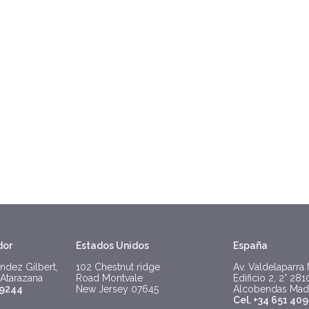
dor
Estados Unidos
España
ndez Gilbert,
102 Chestnut ridge
Av. Valdelaparra
 Atarazana
Road Montvale
Edificio 2, 2° 28
 9244
New Jersey 07645
Alcobendas Mad
Cel. +34 651 409