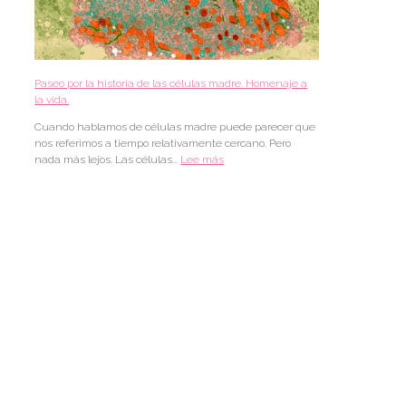
o
n
n
e
a
r
s
o
.
e
Paseo por la historia de las células madre. Homenaje a
n
la vida.
l
a
Cuando hablamos de células madre puede parecer que
m
nos referimos a tiempo relativamente cercano. Pero
e
nada más lejos. Las células...
Lee más
d
i
c
i
n
a
r
e
g
e
n
e
r
a
t