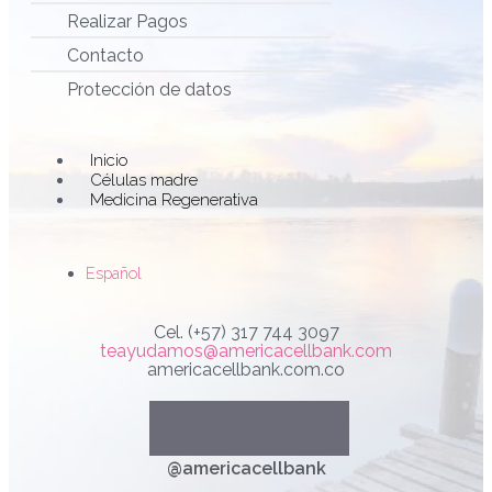
Realizar Pagos
Contacto
Protección de datos
Main
Inicio
Menu
Células madre
Medicina Regenerativa
Español
Cel. (+57) 317 744 3097
teayudamos@americacellbank.com
americacellbank.com.co
Linkedin
Youtube
Faceboo
Instag
@americacellbank