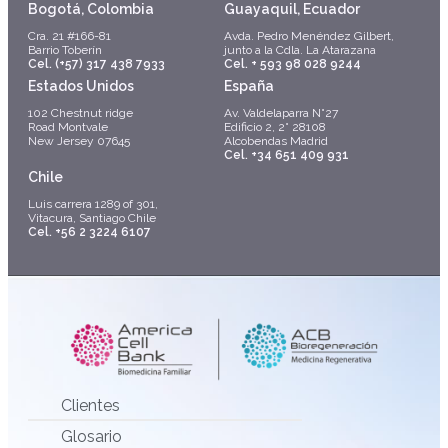
Bogotá, Colombia
Guayaquil, Ecuador
Cra. 21 #166-81
Avda. Pedro Menéndez Gilbert,
Barrio Toberín
junto a la Cdla. La Atarazana
Cel. (+57) 317 438 7933
Cel. + 593 98 028 9244
Estados Unidos
España
102 Chestnut ridge
Av. Valdelaparra N°27
Road Montvale
Edificio 2, 2° 28108
New Jersey 07645
Alcobendas Madrid
Cel. +34 651 409 931
Chile
Luis carrera 1289 of 301,
Vitacura, Santiago Chile
Cel. +56 2 3224 6107
Clientes
Glosario