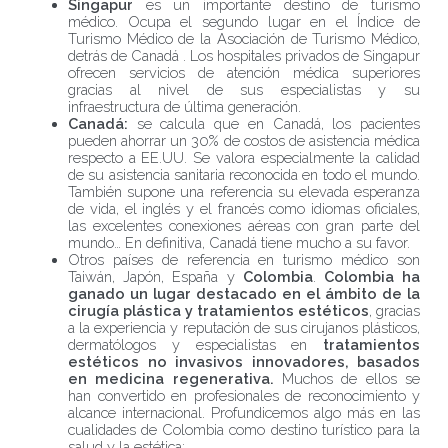
Singapur
es un importante destino de turismo
médico. Ocupa el segundo lugar en el Índice de
Turismo Médico de la Asociación de Turismo Médico,
detrás de Canadá . Los hospitales privados de Singapur
ofrecen servicios de atención médica superiores
gracias al nivel de sus especialistas y su
infraestructura de última generación.
Canadá:
se calcula que en Canadá, los pacientes
pueden ahorrar un 30% de costos de asistencia médica
respecto a EE.UU. Se valora especialmente la calidad
de su asistencia sanitaria reconocida en todo el mundo.
También supone una referencia su elevada esperanza
de vida, el inglés y el francés como idiomas oficiales,
las excelentes conexiones aéreas con gran parte del
mundo… En definitiva, Canadá tiene mucho a su favor.
Otros países de referencia en turismo médico son
Taiwán, Japón, España y
Colombia
.
Colombia ha
ganado un lugar destacado en el ámbito de la
cirugía plástica y tratamientos estéticos
, gracias
a la experiencia y reputación de sus cirujanos plásticos,
dermatólogos y especialistas en
tratamientos
estéticos no invasivos innovadores, basados
en medicina regenerativa.
Muchos de ellos se
han convertido en profesionales de reconocimiento y
alcance internacional. Profundicemos algo más en las
cualidades de Colombia como destino turístico para la
salud y la estética: