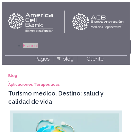
Ir
al
contenido
Linkedi
Yout
Fa
I
Español
Pagos
blog
Cliente
Blog
,
Aplicaciones Terapéuticas
Turismo médico. Destino: salud y
calidad de vida