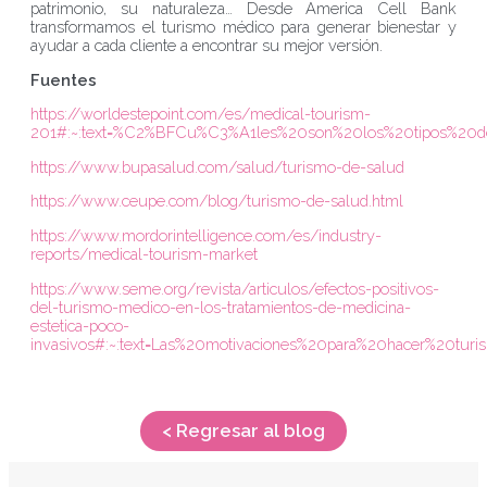
patrimonio, su naturaleza… Desde America Cell Bank
transformamos el turismo médico para generar bienestar y
ayudar a cada cliente a encontrar su mejor versión.
Fuentes
https://worldestepoint.com/es/medical-tourism-
201#:~:text=%C2%BFCu%C3%A1les%20son%20los%20tipos%20
https://www.bupasalud.com/salud/turismo-de-salud
https://www.ceupe.com/blog/turismo-de-salud.html
https://www.mordorintelligence.com/es/industry-
reports/medical-tourism-market
https://www.seme.org/revista/articulos/efectos-positivos-
del-turismo-medico-en-los-tratamientos-de-medicina-
estetica-poco-
invasivos#:~:text=Las%20motivaciones%20para%20hacer%20t
< Regresar al blog