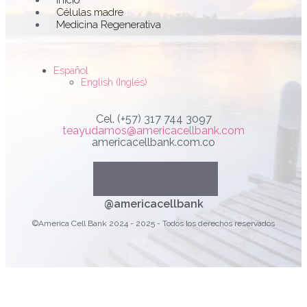
Inicio
Menu
Células madre
Medicina Regenerativa
Español
English
(
Inglés
)
Cel. (+57) 317 744 3097
teayudamos@americacellbank.com
americacellbank.com.co
Linkedin
Youtube
Faceboo
Instag
@americacellbank
©America Cell Bank 2024 - 2025 - Todos los derechos reservados