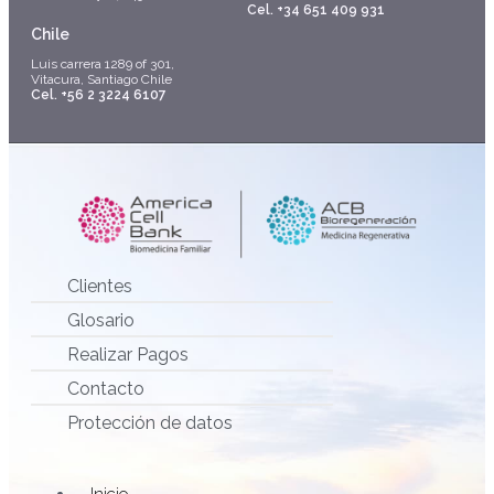
Cel. +34 651 409 931
Chile
Luis carrera 1289 of 301,
Vitacura, Santiago Chile
Cel. +56 2 3224 6107
Clientes
Glosario
Realizar Pagos
Contacto
Protección de datos
Main