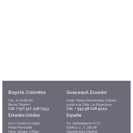
Bogotá, Colombia
Guayaquil, Ecuador
Cra. 21 #166-81
Avda. Pedro Menéndez Gilbert,
Barrio Toberín
junto a la Cdla. La Atarazana
Cel. (+57) 317 438 7933
Cel. + 593 98 028 9244
Estados Unidos
España
102 Chestnut ridge
Av. Valdelaparra N°27
Road Montvale
Edificio 2, 2° 28108
New Jersey 07645
Alcobendas Madrid