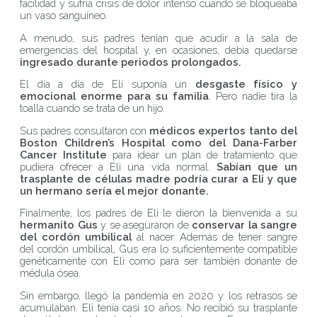
facilidad y sufría crisis de dolor intenso cuando se bloqueaba
un vaso sanguíneo.
A menudo, sus padres tenían que acudir a la sala de
emergencias del hospital y, en ocasiones, debía quedarse
ingresado durante periodos prolongados.
El día a día de Eli suponía un
desgaste físico y
emocional enorme para su familia
. Pero nadie tira la
toalla cuando se trata de un hijo.
Sus padres consultaron con
médicos expertos tanto del
Boston Children’s Hospital como del Dana-Farber
Cancer Institute
para idear un plan de tratamiento que
pudiera ofrecer a Eli una vida normal.
Sabían que un
trasplante de células madre podría curar a Eli y que
un hermano sería el mejor donante.
Finalmente, los padres de Eli le dieron la bienvenida a su
hermanito Gus
y se aseguraron de
conservar la sangre
del cordón umbilical
al nacer. Además de tener sangre
del cordón umbilical, Gus era lo suficientemente compatible
genéticamente con Eli como para ser también donante de
médula ósea.
Sin embargo, llegó la pandemia en 2020 y los retrasos se
acumulaban. Eli tenía casi 10 años. No recibió su trasplante