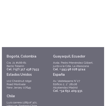
Bogotá, Colombia
Guayaquil, Ecuador
Cra. 21 #166-81
Avda. Pedro Menéndez Gilbert,
Barrio Toberín
junto a la Cdla. La Atarazana
Cel. (+57) 317 438 7933
Cel. + 593 98 028 9244
Estados Unidos
España
102 Chestnut ridge
Av. Valdelaparra N°27
Road Montvale
Edificio 2, 2° 28108
New Jersey 07645
Alcobendas Madrid
Cel. +34 651 409 931
Chile
Luis carrera 1289 of 301,
Vitacura, Santiago Chile