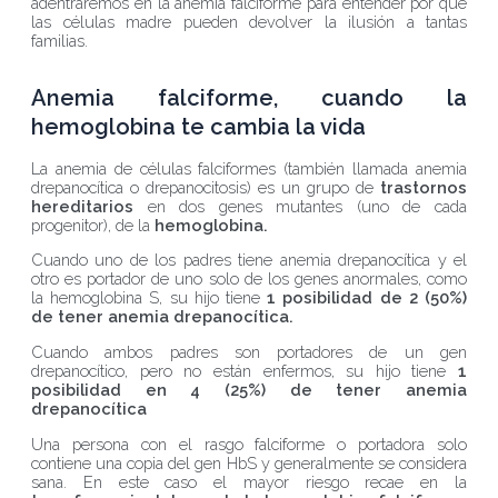
adentraremos en la anemia falciforme para entender por qué
las células madre pueden devolver la ilusión a tantas
familias.
Anemia falciforme, cuando la
hemoglobina te cambia la vida
La anemia de células falciformes (también llamada anemia
drepanocítica o drepanocitosis) es un grupo de
trastornos
hereditarios
en dos genes mutantes (uno de cada
progenitor), de la
hemoglobina.
Cuando uno de los padres tiene anemia drepanocítica y el
otro es portador de uno solo de los genes anormales, como
la hemoglobina S, su hijo tiene
1 posibilidad de 2 (50%)
de tener anemia drepanocítica.
Cuando ambos padres son portadores de un gen
drepanocítico, pero no están enfermos, su hijo tiene
1
posibilidad en 4 (25%) de tener anemia
drepanocítica
Una persona con el rasgo falciforme o portadora solo
contiene una copia del gen HbS y generalmente se considera
sana. En este caso el mayor riesgo recae en la