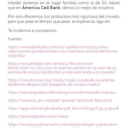
intentar ponerse en el lugar familias como la de Eli, hacen
que en
America Cell Bank
, demos lo mejor de nosotros.
Por eso ofrecemos los protocolos más rigurosos del mundo,
para que pase el tiempo que pase, la esperanza siga ahí.
Te invitamos a conocernos.
Fuentes
https://www.elperiodico.com/es/sanidad/20221215/nina-
seleccionada-geneticamente-cura-hermana-anemia-falciforme-
79992850
https://www.infobae.com/america/the-new-york-
times/2020/01/15/a-los-16-anos-es-pionera-en-la-cura-de-la-
anemia-de-celulas-falciformes-y-esta-venciendo-a-la-muerte/
https://www.femexer.org/20415/mujer-curada-de-su-anemia-
falciforme-despues-del-trasplante-de-celulas-madre/
https://parentsguidecordblood.org/es/enfermedades-tratadas
https://www.cdc.gov/ncbddd/spanish/sicklecell/facts.html
https://apps.who.int/gb/ebwha/pdf_files/WHA59/A59_9-sp.pdf
https://anemiafalciforme.es/home
https://www.tucuentasmucho.com/epidemiologia-y-pronostico-