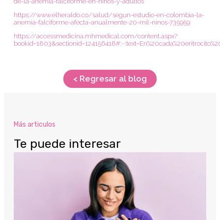
de-la-anemia-falciforme-en-ninos-y-adultos
https://www.elheraldo.co/salud/segun-estudio-en-colombia-la-
anemia-falciforme-afecta-anualmente-20-mil-ninos-735959
https://accessmedicina.mhmedical.com/content.aspx?
bookid=1803&sectionid=124156418#:~:text=En%20cada%20eritrocito%20
< Regresar al blog
Más articulos
Te puede interesar