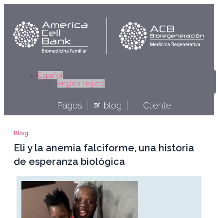
Ir
al
contenido
Linkedi
Yout
Fa
I
Español
English
(
Inglés
)
Pagos
blog
Cliente
Blog
Eli y la anemia falciforme, una historia
de esperanza biológica