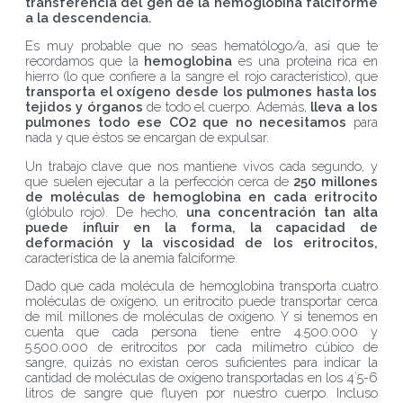
transferencia del gen de la hemoglobina falciforme
a la descendencia.
Es muy probable que no seas hematólogo/a, así que te
recordamos que la
hemoglobina
es una proteína rica en
hierro (lo que confiere a la sangre el rojo característico), que
transporta el oxígeno desde los pulmones hasta los
tejidos y órganos
de todo el cuerpo. Además,
lleva a los
pulmones todo ese CO
2 que no necesitamos
para
nada y que éstos se encargan de expulsar.
Un trabajo clave que nos mantiene vivos cada segundo, y
que suelen ejecutar a la perfección cerca de
250 millones
de moléculas de hemoglobina en cada eritrocito
(glóbulo rojo). De hecho,
una concentración tan alta
puede influir en la forma, la capacidad de
deformación y la viscosidad de los eritrocitos,
característica de la anemia falciforme.
Dado que cada molécula de hemoglobina transporta cuatro
moléculas de oxígeno, un eritrocito puede transportar cerca
de mil millones de moléculas de oxígeno. Y si tenemos en
cuenta que cada persona tiene entre 4.500.000 y
5.500.000 de eritrocitos por cada milímetro cúbico de
sangre, quizás no existan ceros suficientes para indicar la
cantidad de moléculas de oxígeno transportadas en los 4´5-6
litros de sangre que fluyen por nuestro cuerpo. Incluso