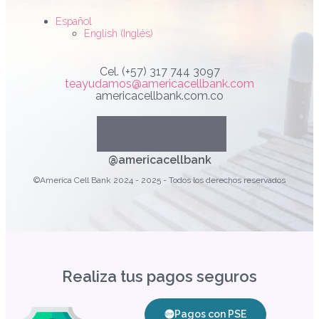
Español
English
(
Inglés
)
Cel. (+57) 317 744 3097
teayudamos@americacellbank.com
americacellbank.com.co
Linkedin
Youtube
Faceboo
Instag
@americacellbank
©America Cell Bank 2024 - 2025 - Todos los derechos reservados
Realiza tus pagos seguros
Pagos con PSE